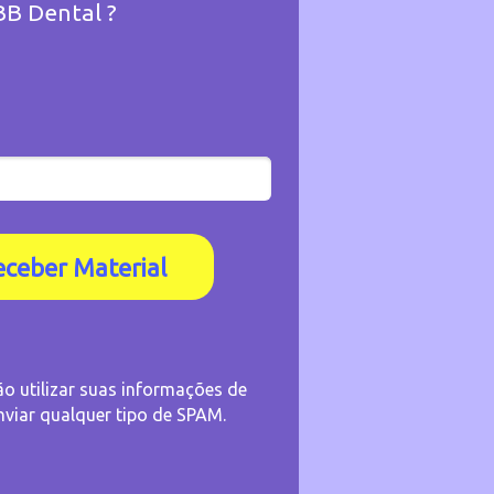
B Dental ?
eceber Material
 utilizar suas informações de
nviar qualquer tipo de SPAM.