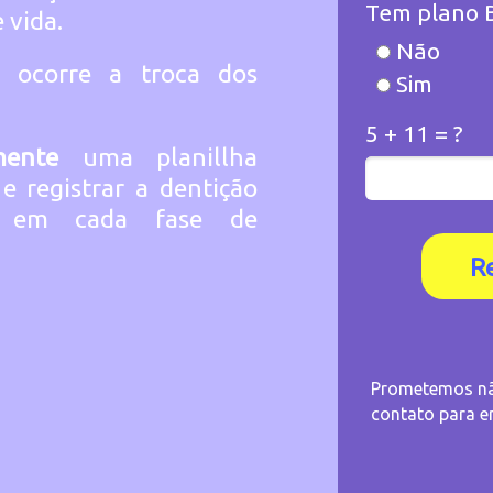
Tem plano B
 vida.
Não
 ocorre a troca dos
Sim
5 + 11 = ?
amente
uma planillha
 registrar a dentição
s em cada fase de
R
Prometemos não
contato para e