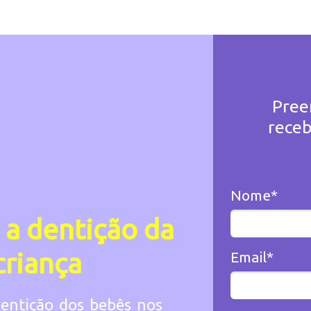
Pree
receb
Nome*
a dentição da
criança
Email*
entição dos bebês nos